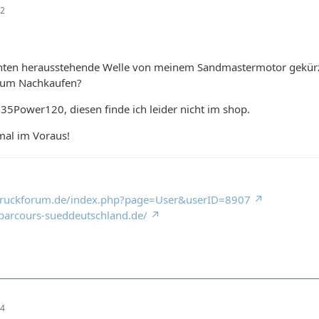
52
nten herausstehende Welle von meinem Sandmastermotor gekürz
 zum Nachkaufen?
B35Power120, diesen finde ich leider nicht im shop.
mal im Voraus!
truckforum.de/index.php?page=User&userID=8907
parcours-sueddeutschland.de/
54