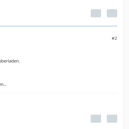
#2
überladen.
n...