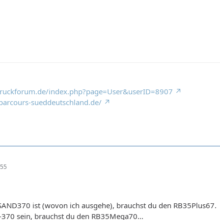
truckforum.de/index.php?page=User&userID=8907
parcours-sueddeutschland.de/
:55
o-SAND370 ist (wovon ich ausgehe), brauchst du den RB35Plus67.
a-370 sein, brauchst du den RB35Mega70...