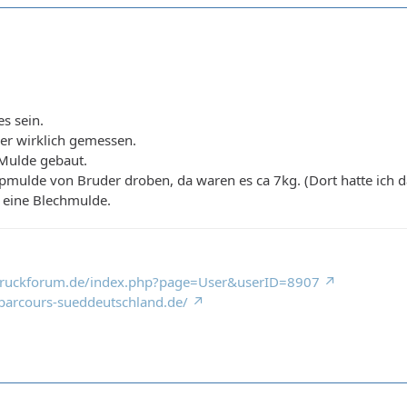
es sein.
er wirklich gemessen.
 Mulde gebaut.
ppmulde von Bruder droben, da waren es ca 7kg. (Dort hatte ich 
h eine Blechmulde.
truckforum.de/index.php?page=User&userID=8907
parcours-sueddeutschland.de/