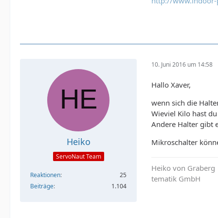
http://www.indoor-
10. Juni 2016 um 14:58
Hallo Xaver,
wenn sich die Halte
Wieviel Kilo hast du
Andere Halter gibt e
Heiko
Mikroschalter könne
ServoNaut Team
Heiko von Graberg
Reaktionen
25
tematik GmbH
Beiträge
1.104