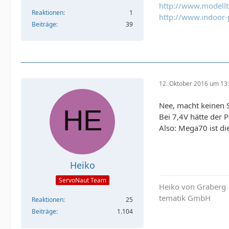
http://www.modell
Reaktionen
1
http://www.indoor-
Beiträge
39
12. Oktober 2016 um 13
Nee, macht keinen S
Bei 7,4V hätte der 
Also: Mega70 ist die
Heiko
ServoNaut Team
Heiko von Graberg
tematik GmbH
Reaktionen
25
Beiträge
1.104