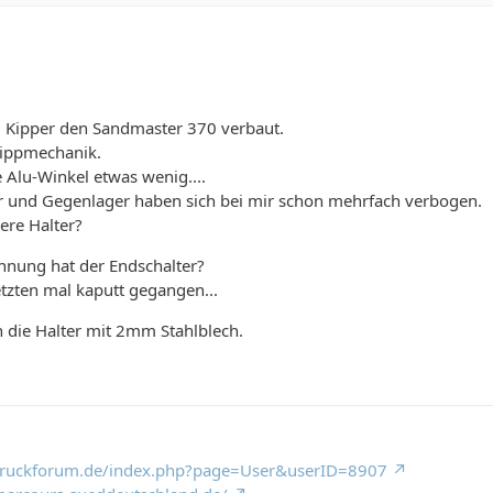
m Kipper den Sandmaster 370 verbaut.
Kippmechanik.
e Alu-Winkel etwas wenig....
or und Gegenlager haben sich bei mir schon mehrfach verbogen.
kere Halter?
hnung hat der Endschalter?
etzten mal kaputt gegangen...
ch die Halter mit 2mm Stahlblech.
truckforum.de/index.php?page=User&userID=8907