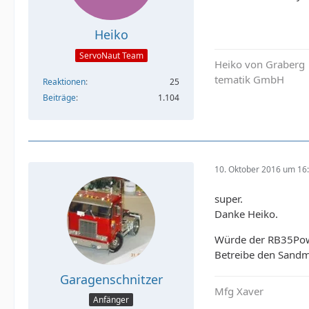
Heiko
ServoNaut Team
Heiko von Graberg
tematik GmbH
Reaktionen
25
Beiträge
1.104
10. Oktober 2016 um 16
super.
Danke Heiko.
Würde der RB35Powe
Betreibe den Sandm
Garagenschnitzer
Mfg Xaver
Anfänger