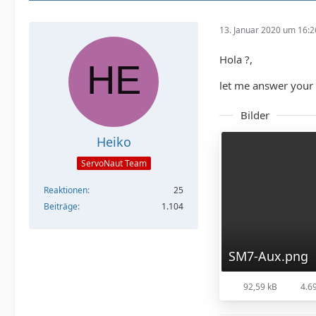
13. Januar 2020 um 16:2
Hola ?,
let me answer your 
Bilder
Heiko
ServoNaut Team
Reaktionen
25
Beiträge
1.104
SM7-Aux.png
92,59 kB
4.69