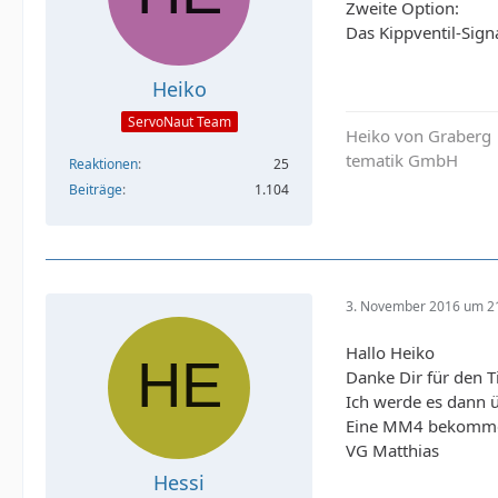
Zweite Option:
Das Kippventil-Sig
Heiko
ServoNaut Team
Heiko von Graberg
tematik GmbH
Reaktionen
25
Beiträge
1.104
3. November 2016 um 2
Hallo Heiko
Danke Dir für den T
Ich werde es dann 
Eine MM4 bekomme ic
VG Matthias
Hessi