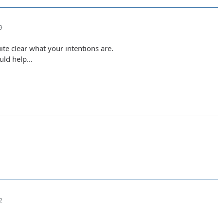
9
uite clear what your intentions are.
ld help...
2