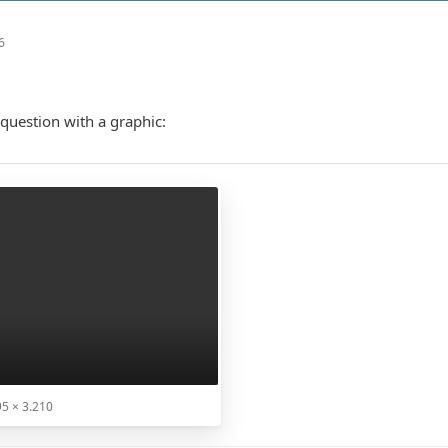
6
question with a graphic:
5 × 3.210