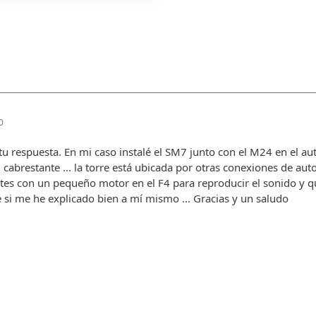
0
 tu respuesta. En mi caso instalé el SM7 junto con el M24 en el a
 cabrestante ... la torre está ubicada por otras conexiones de au
tes con un pequeño motor en el F4 para reproducir el sonido y qu
é si me he explicado bien a mí mismo ... Gracias y un saludo