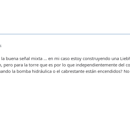
4
o la buena señal mixta ... en mi caso estoy construyendo una Li
, pero para la torre que es por lo que independientemente del c
ando la bomba hidráulica o el cabrestante están encendidos? No 