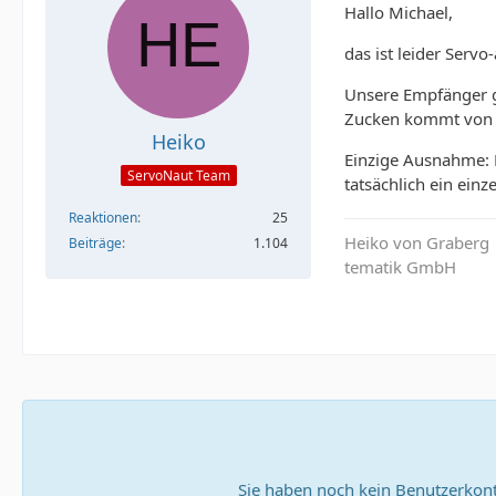
Hallo Michael,
das ist leider Ser
Unsere Empfänger ge
Zucken kommt von d
Heiko
Einzige Ausnahme: 
ServoNaut Team
tatsächlich ein ein
Reaktionen
25
Heiko von Graberg
Beiträge
1.104
tematik GmbH
Sie haben noch kein Benutzerkont