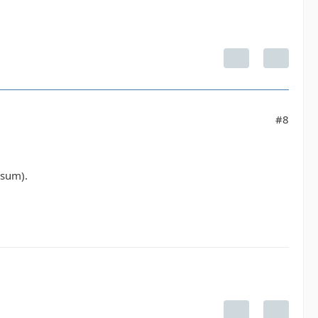
#8
ssum).