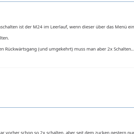
chalten ist der M24 im Leerlauf, wenn dieser über das Menü einges
lten.
en Rückwärtsgang (und umgekehrt) muss man aber 2x Schalten..
war vorher schon so 2x schalten, aber seit dem zucken gestern 