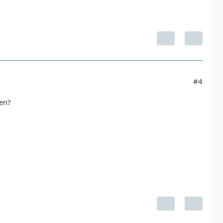
#4
en?