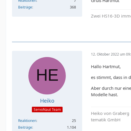
Gruß Hartmut
Reaktionen
7
Beiträge
368
Zwei HS16-3D imme
12. Oktober 2022 um 09
Hallo Hartmut,
es stimmt, dass in 
Aber durch nur eine
Modelle hast.
Heiko
ServoNaut Team
Heiko von Graberg
tematik GmbH
Reaktionen
25
Beiträge
1.104