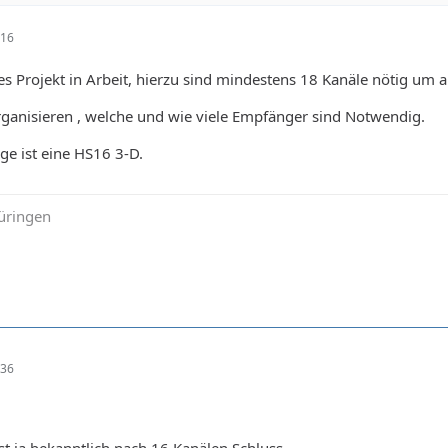
:16
es Projekt in Arbeit, hierzu sind mindestens 18 Kanäle nötig um al
ganisieren , welche und wie viele Empfänger sind Notwendig.
e ist eine HS16 3-D.
üringen
:36
t ja bekanntlich nach 16 Kanälen Schluss.