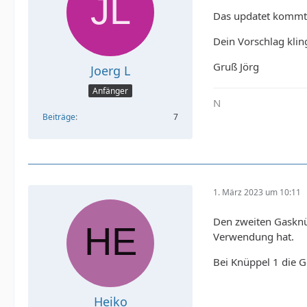
Das updatet kommt de
Dein Vorschlag klin
Gruß Jörg
Joerg L
Anfänger
N
Beiträge
7
1. März 2023 um 10:11
Den zweiten Gasknüp
Verwendung hat.
Bei Knüppel 1 die G
Heiko