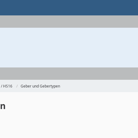
 / HS16
Geber und Gebertypen
en