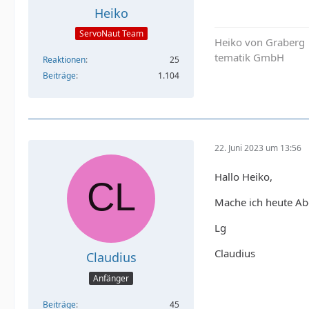
Heiko
ServoNaut Team
Heiko von Graberg
tematik GmbH
Reaktionen
25
Beiträge
1.104
22. Juni 2023 um 13:56
Hallo Heiko,
Mache ich heute Ab
Lg
Claudius
Claudius
Anfänger
Beiträge
45