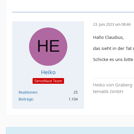
23. Juni 2023 um 08:46
Hallo Claudius,
das sieht in der Ta
Schicke es uns bitt
Heiko
ServoNaut Team
Heiko von Graberg
tematik GmbH
Reaktionen
25
Beiträge
1.104