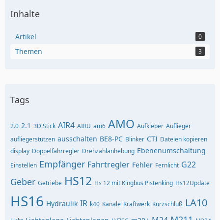
Inhalte
Artikel
0
Themen
3
Tags
AMO
AIR4
2.1
2.0
3D Stick
AIRU
am6
Aufkleber
Auflieger
ausschalten
BE8-PC
CTI
aufliegerstützen
Blinker
Dateien kopieren
Ebenenumschaltung
display
Doppelfahrregler
Drehzahlanhebung
Empfänger
Fahrtregler
G22
Fehler
Einstellen
Fernlicht
HS12
Geber
Getriebe
Hs 12 mit Kingbus Pistenking
Hs12Update
HS16
LA10
IR
Hydraulik
k40
Kanäle
Kraftwerk
Kurzschluß
M211