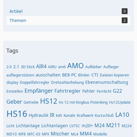
Artikel
0
Themen
2
Tags
AMO
AIR4
2.1
2.0
3D Stick
AIRU
am6
Aufkleber
Auflieger
ausschalten
BE8-PC
CTI
aufliegerstützen
Blinker
Dateien kopieren
Ebenenumschaltung
display
Doppelfahrregler
Drehzahlanhebung
Empfänger
Fahrtregler
G22
Fehler
Einstellen
Fernlicht
HS12
Geber
Getriebe
Hs 12 mit Kingbus Pistenking
Hs12Update
HS16
LA10
IR
Hydraulik
k40
Kanäle
Kraftwerk
Kurzschluß
M211
M24
Lichtanlage
Lichtanlagen
m20+
Licht
LV7SC
M224
Mischer
MM4
MD10
MF8
MFC-03
MFX
ML4
Modelle