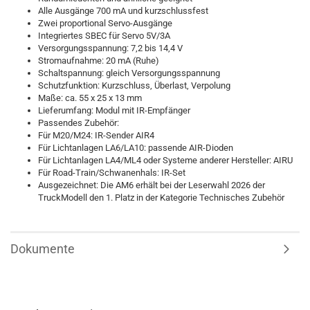
Alle Ausgänge 700 mA und kurzschlussfest
Zwei proportional Servo-Ausgänge
Integriertes SBEC für Servo 5V/3A
Versorgungsspannung: 7,2 bis 14,4 V
Stromaufnahme: 20 mA (Ruhe)
Schaltspannung: gleich Versorgungsspannung
Schutzfunktion: Kurzschluss, Überlast, Verpolung
Maße: ca. 55 x 25 x 13 mm
Lieferumfang: Modul mit IR-Empfänger
Passendes Zubehör:
Für M20/M24: IR-Sender AIR4
Für Lichtanlagen LA6/LA10: passende AIR-Dioden
Für Lichtanlagen LA4/ML4 oder Systeme anderer Hersteller: AIRU
Für Road-Train/Schwanenhals: IR-Set
Ausgezeichnet: Die AM6 erhält bei der Leserwahl 2026 der
TruckModell den 1. Platz in der Kategorie Technisches Zubehör
Dokumente