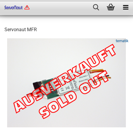
Servonaut MFR
tematik