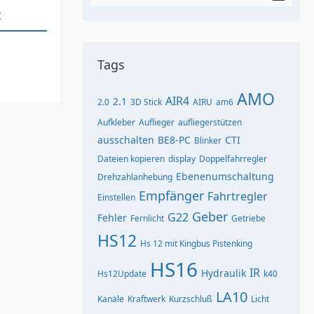
t
Tags
AMO
AIR4
2.1
2.0
3D Stick
AIRU
am6
Aufkleber
Auflieger
aufliegerstützen
ausschalten
BE8-PC
CTI
Blinker
Dateien kopieren
display
Doppelfahrregler
Ebenenumschaltung
Drehzahlanhebung
Empfänger
Fahrtregler
Einstellen
Geber
G22
Fehler
Fernlicht
Getriebe
HS12
Hs 12 mit Kingbus Pistenking
HS16
IR
Hydraulik
Hs12Update
k40
LA10
Kanäle
Kraftwerk
Kurzschluß
Licht