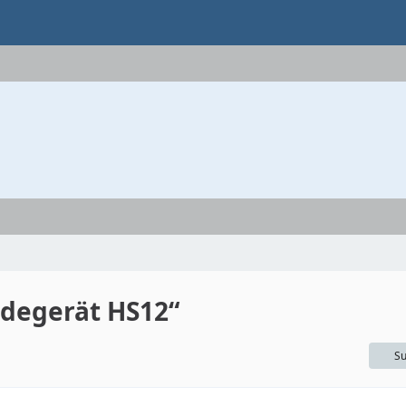
degerät HS12“
Su