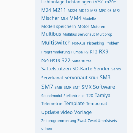
Lichtanlage
Lichtanlagen
m20+
LV7SC
M211
M24
M224
MD10
MF8
MFC-03
MFX
Mischer
MM4
ML4
Modelle
Modell speichern
Motor
Motoren
Multibus
Multibus Servonaut
Multiprop
Multiswitch
Not-Aus
Pistenking
Problem
RX9
R12
Programmierung
Pumpe
R9
S22
RX9 HS16
Sattelstütze
Sattelstützen
SD-Karte
Sender
Servo
SM3
Servonaut
Servokanal
SFR-1
SM7
Software
SMX
SMB
SMR
SMT
Tamiya
T20
Soundmodul
Stellantriebe
Template
Telemetrie
Tempomat
update
video
Vorlage
Zeitprogrammierung
Zwo4
Zwo4 Umrüstsets
öffnen