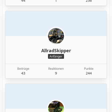
44
1
236
AllradSkipper
Anfänger
Beiträge
Reaktionen
Punkte
43
9
244