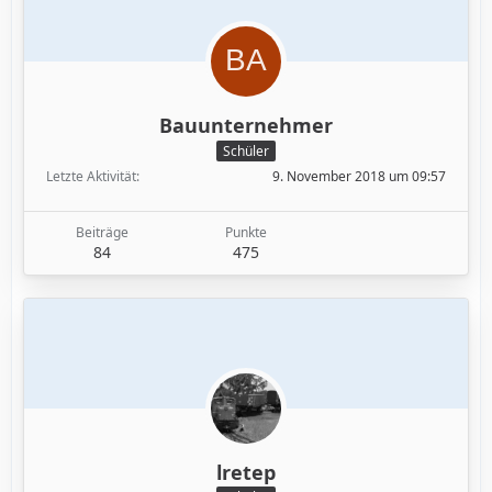
Bauunternehmer
Schüler
Letzte Aktivität
9. November 2018 um 09:57
Beiträge
Punkte
84
475
lretep