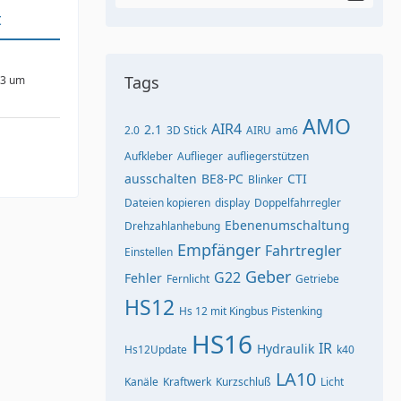
t
Tags
23 um
AMO
AIR4
2.1
2.0
3D Stick
AIRU
am6
Aufkleber
Auflieger
aufliegerstützen
ausschalten
BE8-PC
CTI
Blinker
Dateien kopieren
display
Doppelfahrregler
Ebenenumschaltung
Drehzahlanhebung
Empfänger
Fahrtregler
Einstellen
Geber
G22
Fehler
Fernlicht
Getriebe
HS12
Hs 12 mit Kingbus Pistenking
HS16
IR
Hydraulik
Hs12Update
k40
LA10
Kanäle
Kraftwerk
Kurzschluß
Licht