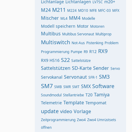
Lichtanlage
Lichtanlagen
m20+
LV7SC
M211
M24
M224
MD10
MF8
MFC-03
MFX
Mischer
MM4
ML4
Modelle
Modell speichern
Motor
Motoren
Multibus
Multibus Servonaut
Multiprop
Multiswitch
Not-Aus
Pistenking
Problem
RX9
R12
Programmierung
Pumpe
R9
S22
RX9 HS16
Sattelstütze
Sattelstützen
SD-Karte
Sender
Servo
SM3
Servonaut
Servokanal
SFR-1
SM7
Software
SMX
SMB
SMR
SMT
Tamiya
T20
Soundmodul
Stellantriebe
Template
Telemetrie
Tempomat
update
video
Vorlage
Zeitprogrammierung
Zwo4
Zwo4 Umrüstsets
öffnen