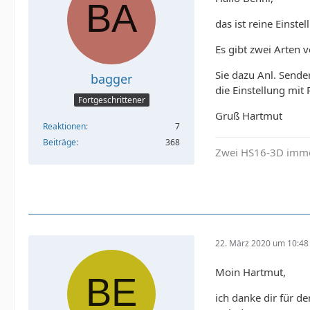
das ist reine Einst
Es gibt zwei Arten
Sie dazu Anl. Sende
bagger
die Einstellung mit
Fortgeschrittener
Gruß Hartmut
Reaktionen
7
Beiträge
368
Zwei HS16-3D imme
22. März 2020 um 10:48
Moin Hartmut,
ich danke dir für d