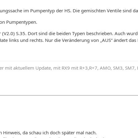
ellungssache im Pumpentyp der HS. Die gemischten Ventile sind d
 von Pumpentypen.
r (V2.0) S.35. Dort sind die beiden Typen beschrieben. Auch wur
 Rate links und rechts. Nur die Veränderung von „AUS“ ändert da
r mit aktuellem Update, mit RX9 mit R+3,R+7, AMO, SM3, SM7
en Hinweis, da schau ich doch später mal nach.