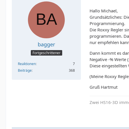
Hallo Michael,
Grundsätzliches: Di
Programmierung.
Die Roxxy Regler si
programmieren. Das 
nur empfehlen kann
bagger
Dann kommt es dara
Fortgeschrittener
Negative -% Werte (
Reaktionen
7
Diese eingestellten
Beiträge
368
(Meine Roxxy Regle
Gruß Hartmut
Zwei HS16-3D imme