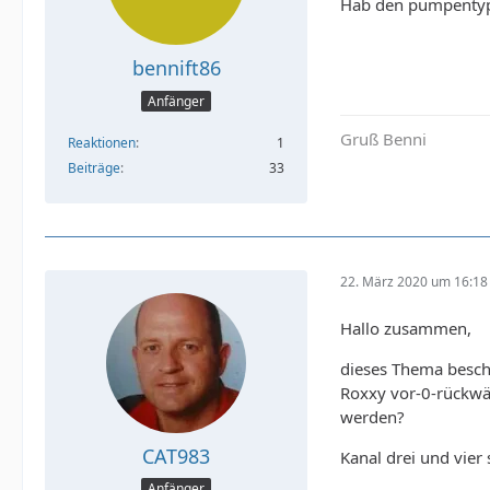
Hab den pumpentyp f
bennift86
Anfänger
Gruß Benni
Reaktionen
1
Beiträge
33
22. März 2020 um 16:18
Hallo zusammen,
dieses Thema beschä
Roxxy vor-0-rückwär
werden?
CAT983
Kanal drei und vier
Anfänger