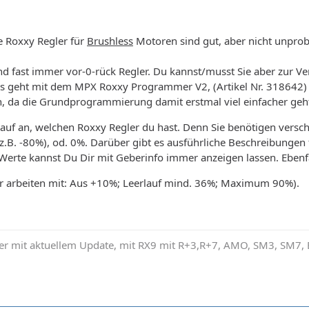
e Roxxy Regler für
Brushless
Motoren sind gut, aber nicht unprob
nd fast immer vor-0-rück Regler. Du kannst/musst Sie aber zur V
geht mit dem MPX Roxxy Programmer V2, (Artikel Nr. 318642) der
, da die Grundprogrammierung damit erstmal viel einfacher geh
uf an, welchen Roxxy Regler du hast. Denn Sie benötigen versch
z.B. -80%), od. 0%. Darüber gibt es ausführliche Beschreibungen 
 Werte kannst Du Dir mit Geberinfo immer anzeigen lassen. Ebenfa
r arbeiten mit: Aus +10%; Leerlauf mind. 36%; Maximum 90%).
r mit aktuellem Update, mit RX9 mit R+3,R+7, AMO, SM3, SM7