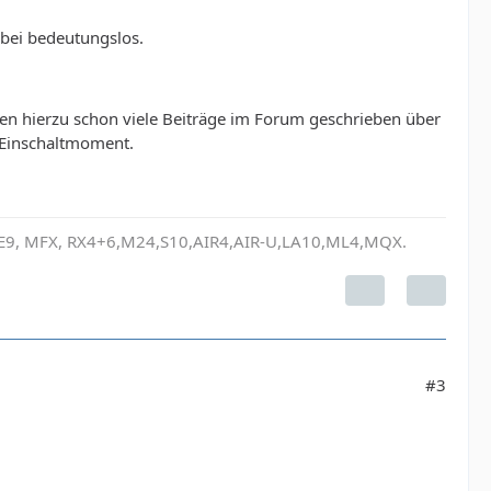
abei bedeutungslos.
den hierzu schon viele Beiträge im Forum geschrieben über
s Einschaltmoment.
, E9, MFX, RX4+6,M24,S10,AIR4,AIR-U,LA10,ML4,MQX.
#3