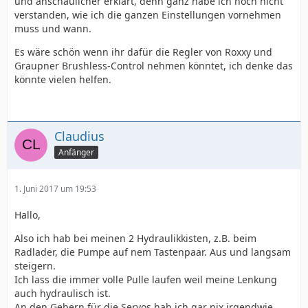
und anschaulicher erklärt, denn ganz habe ich noch nicht
verstanden, wie ich die ganzen Einstellungen vornehmen
muss und wann.
Es wäre schön wenn ihr dafür die Regler von Roxxy und
Graupner Brushless-Control nehmen könntet, ich denke das
könnte vielen helfen.
Claudius
Anfänger
1. Juni 2017 um 19:53
Hallo,
Also ich hab bei meinen 2 Hydraulikkisten, z.B. beim
Radlader, die Pumpe auf nem Tastenpaar. Aus und langsam
steigern.
Ich lass die immer volle Pulle laufen weil meine Lenkung
auch hydraulisch ist.
An den Gebern für die Servos hab ich gar nix irgendwie